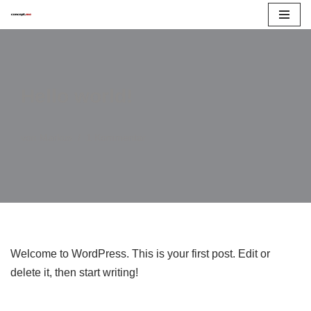
Zum
Inhalt
springen
Hello world!
von
Markus
1 Kommentar
Welcome to WordPress. This is your first post. Edit or
delete it, then start writing!